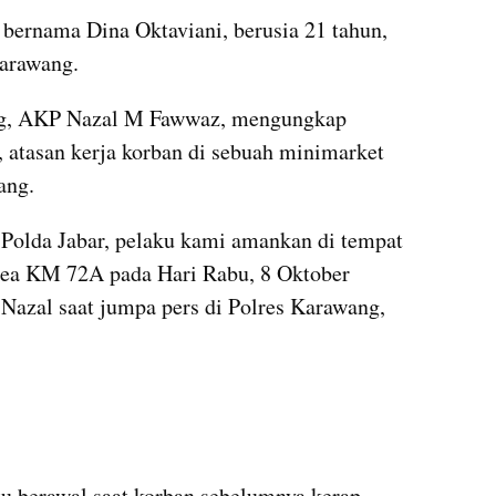
 bernama Dina Oktaviani, berusia 21 tahun, 
arawang.
ng, AKP Nazal M Fawwaz, mengungkap 
, atasan kerja korban di sebuah minimarket 
ang.
olda Jabar, pelaku kami amankan di tempat 
rea KM 72A pada Hari Rabu, 8 Oktober 
 Nazal saat jumpa pers di Polres Karawang, 
kumparan post embed
u berawal saat korban sebelumnya kerap 