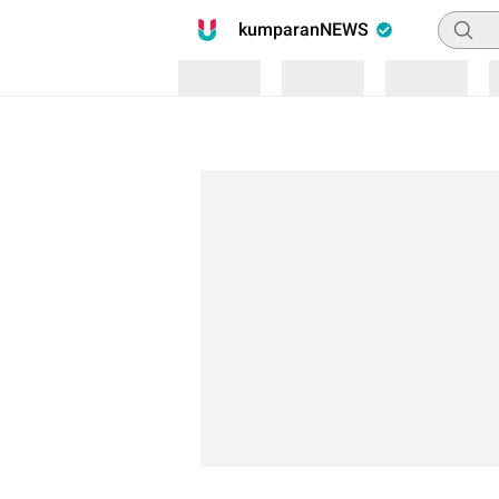
Pencari
kumparanNEWS
Loading
Loading
Loading