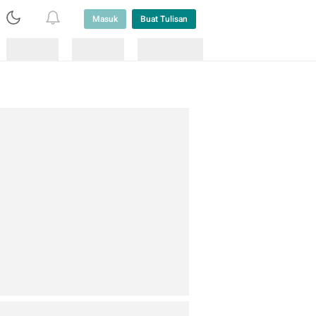
Masuk
Buat Tulisan
Loading
Loading
Lainnya