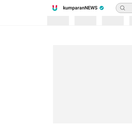
Pencari
kumparanNEWS
Loading
Loading
Loading