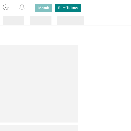
Masuk
Buat Tulisan
Loading
Loading
Lainnya