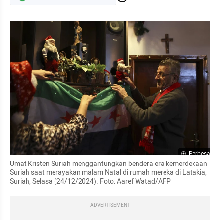
Perbesar
Umat Kristen Suriah menggantungkan bendera era kemerdekaan 
Suriah saat merayakan malam Natal di rumah mereka di Latakia, 
Suriah, Selasa (24/12/2024). Foto: Aaref Watad/AFP
ADVERTISEMENT