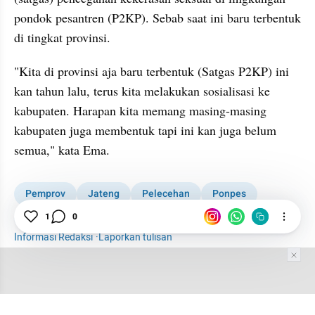
pondok pesantren (P2KP). Sebab saat ini baru terbentuk 
di tingkat provinsi.
"Kita di provinsi aja baru terbentuk (Satgas P2KP) ini 
kan tahun lalu, terus kita melakukan sosialisasi ke 
kabupaten. Harapan kita memang masing-masing 
kabupaten juga membentuk tapi ini kan juga belum 
semua," kata Ema.
Pemprov
Jateng
Pelecehan
Ponpes
Pencabulan Santriwati di Pati
News
1
0
Informasi Redaksi
·
Laporkan tulisan
Tim Editor
Editor Section