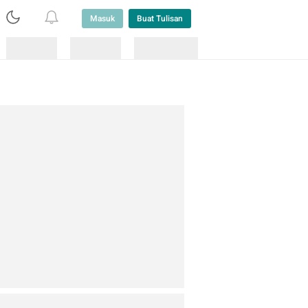
Masuk
Buat Tulisan
Loading
Loading
Lainnya