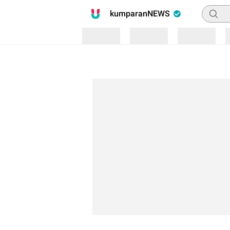
Pencari
kumparanNEWS
Loading
Loading
Loading