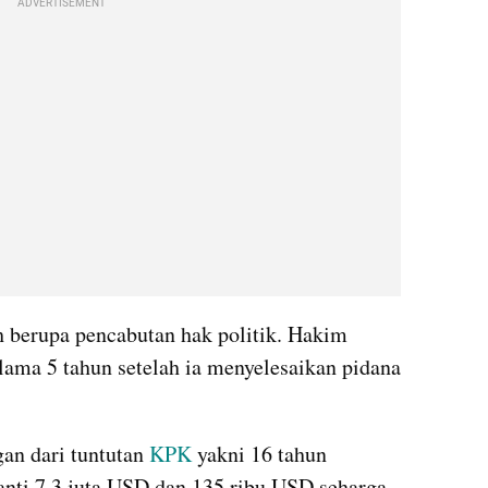
ADVERTISEMENT
 berupa pencabutan hak politik. Hakim 
lama 5 tahun setelah ia menyelesaikan pidana 
gan dari tuntutan 
KPK
 yakni 16 tahun 
nti 7,3 juta USD dan 135 ribu USD seharga 