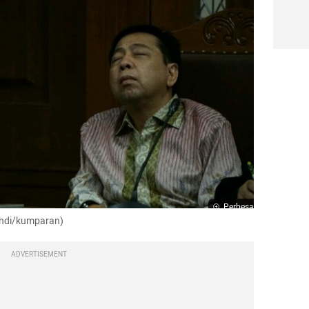
Perbesar
fandi/kumparan)
ADVERTISEMENT