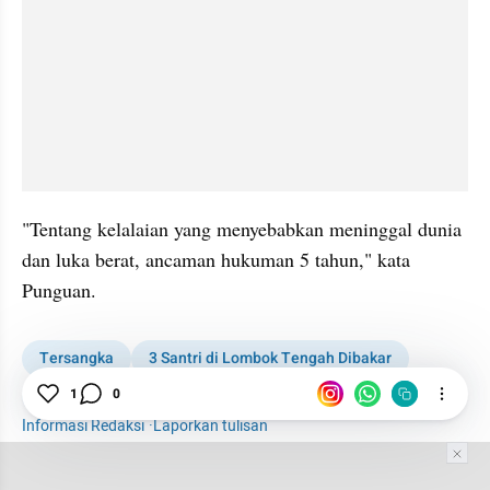
"Tentang kelalaian yang menyebabkan meninggal dunia 
dan luka berat, ancaman hukuman 5 tahun," kata 
Punguan.
Tersangka
3 Santri di Lombok Tengah Dibakar
Santri
News
1
0
Informasi Redaksi
·
Laporkan tulisan
Tim Editor
Editor Section