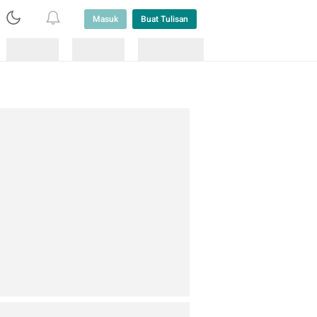
Masuk
Buat Tulisan
Loading
Loading
Lainnya