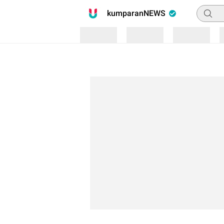
Pencari
kumparanNEWS
Loading
Loading
Loading