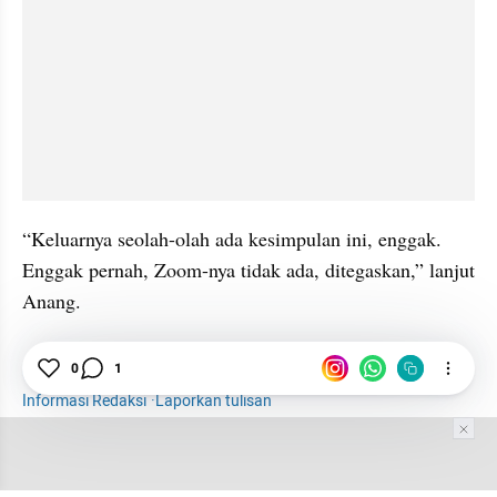
“Keluarnya seolah-olah ada kesimpulan ini, enggak. 
Enggak pernah, Zoom-nya tidak ada, ditegaskan,” lanjut 
Anang.
Kejagung
Surat
News Update
News
0
1
Informasi Redaksi
·
Laporkan tulisan
Tim Editor
Editor Section