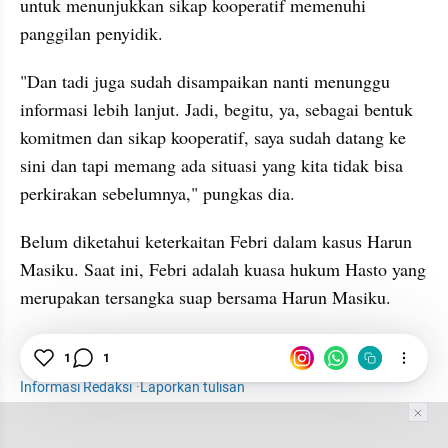
untuk menunjukkan sikap kooperatif memenuhi 
panggilan penyidik.
"Dan tadi juga sudah disampaikan nanti menunggu 
informasi lebih lanjut. Jadi, begitu, ya, sebagai bentuk 
komitmen dan sikap kooperatif, saya sudah datang ke 
sini dan tapi memang ada situasi yang kita tidak bisa 
perkirakan sebelumnya," pungkas dia.
Belum diketahui keterkaitan Febri dalam kasus Harun 
Masiku. Saat ini, Febri adalah kuasa hukum Hasto yang 
merupakan tersangka suap bersama Harun Masiku.
News
KPK
Febri Diansyah
Harun Masiku
1
1
Informasi Redaksi
·
Laporkan tulisan
Tim Editor
Editor Section