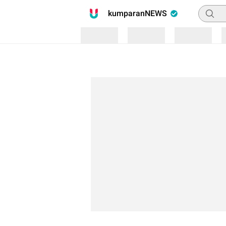
Pencari
kumparanNEWS
Loading
Loading
Loading