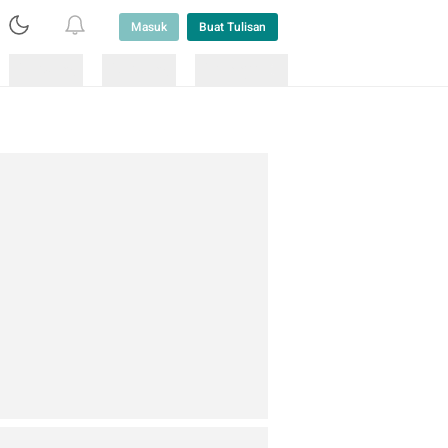
Masuk
Buat Tulisan
Loading
Loading
Lainnya