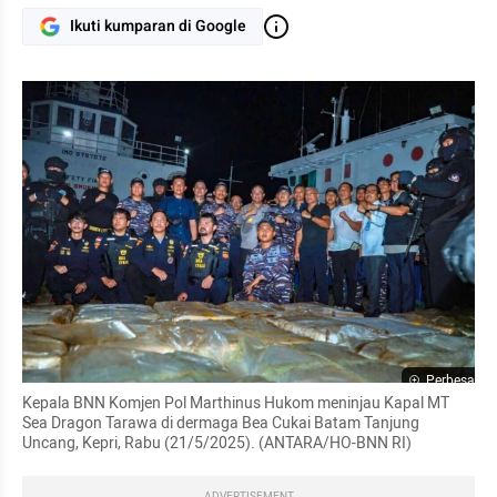
Ikuti kumparan di Google
Perbesar
Kepala BNN Komjen Pol Marthinus Hukom meninjau Kapal MT 
Sea Dragon Tarawa di dermaga Bea Cukai Batam Tanjung 
Uncang, Kepri, Rabu (21/5/2025). (ANTARA/HO-BNN RI)
ADVERTISEMENT