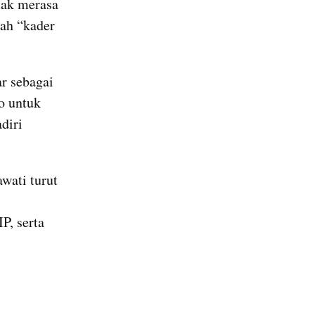
ak merasa 
ah “kader 
r sebagai 
o untuk 
iri 
ati turut 
, serta 