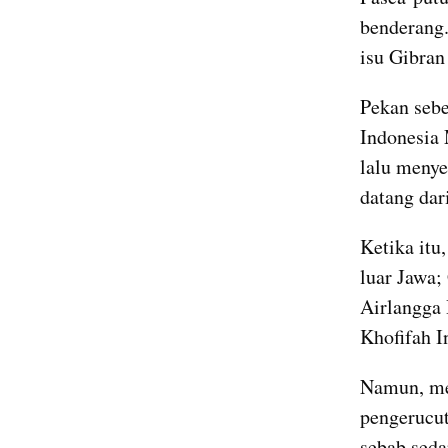
benderang.
isu Gibran
Pekan sebe
Indonesia 
lalu menye
datang dar
Ketika itu
luar Jawa
Airlangga
Khofifah I
Namun, men
pengerucut
sebab seda