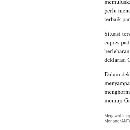
memuluskan
perlu menu
terbaik par
Situasi te
capres pad
berlebaran
deklarasi 
Dalam dekl
menyampaik
menghormat
memuji Gan
Megawati diapi
Monang/ANT