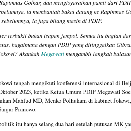
Rapimnas Golkar, dan mengisyaratkan pamit dari PDIP.
ebelumnya, ia membantah bakal datang ke Rapimnas Go
 sebelumnya, ia juga bilang masih di PDIP.
er terbukti bukan isapan jempol. Semua itu bagian dari
antas, bagaimana dengan PDIP yang ditinggalkan Gibr
Jokowi? Akankah 
Megawati
 mengambil langkah balasa
okowi tengah mengikuti konferensi internasional di Beiji
 Oktober 2023, ketika Ketua Umum PDIP Megawati Soek
an Mahfud MD, Menko Polhukam di kabinet Jokowi, 
Ganjar Pranowo.
olitik itu hanya selang dua hari setelah putusan MK ya