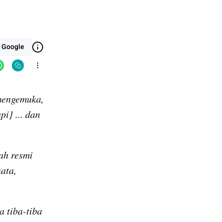
i Google
 jadi cawapres mengemuka, 
] ... dan 
h resmi 
ta, 
 tiba-tiba 