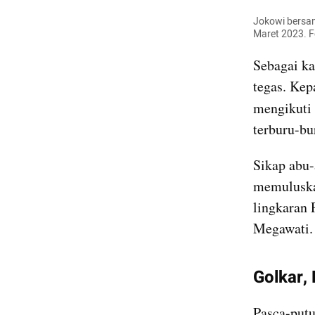
Jokowi bersam
Maret 2023. Fo
Sebagai ka
tegas. Kep
mengikuti 
terburu-bu
Sikap abu-
memuluskan
lingkaran 
Megawati.
Golkar,
Pasca-putu