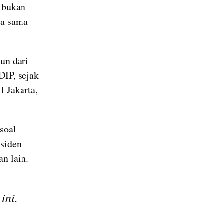
 bukan 
a sama 
un dari 
P, sejak 
 Jakarta, 
oal 
siden 
 lain. 
ini.