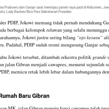
a Prabowo dan Ganjar saat meninjau panen raya padi di Kebumen, Jaw
to: Laily Rachev/Biro Pers Sekretariat Presiden
der PDIP, Jokowi memang tidak pernah mendukung Ganj
ada berbagai kelompok relawan yang selalu menunggu 
arahannya, Jokowi justru sering bilang 
“ojo kesusu”
 al
ru. Padahal, PDIP sudah resmi mengusung Ganjar sebag
abu Jokowi tersebut, ditambah orkestra politik 
grande 
 jalan Gibran menjadi cawapres, menurut sejumlah su
PDIP, memicu retak lebih lebar dalam hubungannya den
collection embed figure
 Rumah Baru Gibran
san MK, jalan Gibran menuju kursi cawapres telah tera