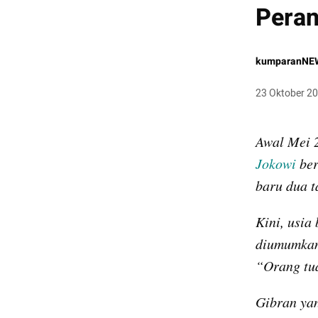
Peran
kumparanNE
23 Oktober 2
Awal Mei 
Jokowi
 be
baru dua t
Kini, usia
diumumkan 
“Orang tu
Gibran yang