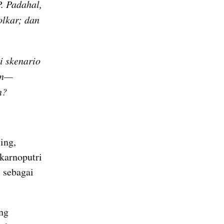
 Padahal, 
lkar; dan 
 skenario 
an—
n?
ng, 
arnoputri 
sebagai 
ng 