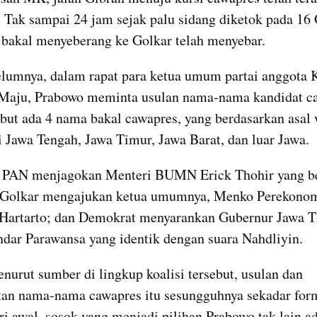
 Tak sampai 24 jam sejak palu sidang diketok pada 16 O
 bakal menyeberang ke Golkar telah menyebar.
lumnya, dalam rapat para ketua umum partai anggota Ko
Maju, Prabowo meminta usulan nama-nama kandidat caw
but ada 4 nama bakal cawapres, yang berdasarkan asal 
i Jawa Tengah, Jawa Timur, Jawa Barat, dan luar Jawa.
, PAN menjagokan Menteri BUMN Erick Thohir yang ber
; Golkar mengajukan ketua umumnya, Menko Perekonom
 Hartarto; dan Demokrat menyarankan Gubernur Jawa T
ndar Parawansa yang identik dengan suara Nahdliyin.
urut sumber di lingkup koalisi tersebut, usulan dan 
an nama-nama cawapres itu sesungguhnya sekadar forma
ri awal, sosok yang menjadi pilihan Prabowo tak lain ad