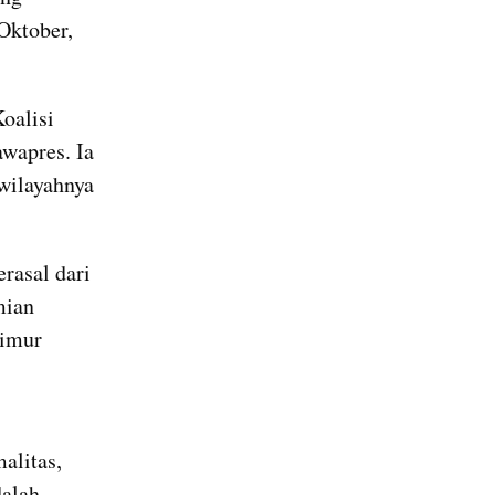
ktober, 
alisi 
apres. Ia 
wilayahnya 
asal dari 
ian 
imur 
litas, 
alah 