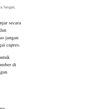
a Tengah, 
ar secara 
dan 
ias jangan 
ai capres.
untuk 
mber di 
gan 
ng 