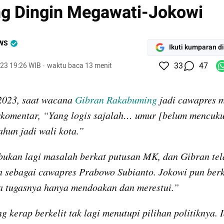
g Dingin Megawati-Jokowi
WS
Ikuti kumparan d
33
47
023 19:26 WIB
·
waktu baca 13 menit
2023, saat wacana 
Gibran Rakabuming
rkomentar, “Yang logis sajalah… umur [belum mencukupi
ahun jadi wali kota.”
 bukan lagi masalah berkat putusan MK, dan Gibran tela
sebagai cawapres Prabowo Subianto. Jokowi pun berka
a tugasnya hanya mendoakan dan merestui.”
 kerap berkelit tak lagi menutupi pilihan politiknya. Ia