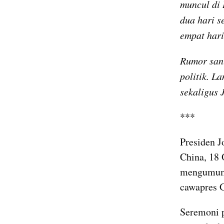
muncul di 
dua hari s
empat hari
Rumor sant
politik. L
sekaligus 
***
Presiden J
China, 18
mengumumk
cawapres 
Seremoni p