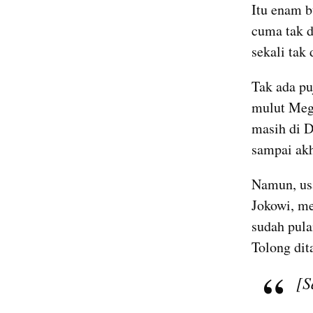
Itu enam b
cuma tak d
sekali tak
Tak ada pu
mulut Mega
masih di D
sampai akh
Namun, usa
Jokowi, me
sudah pula
Tolong dit
[S