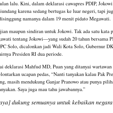
ulan lalu. Kini, dalam deklarasi cawapres PDIP, Jokowi
iundang karena sedang bertugas ke luar negeri, tapi jug
 disinggung namanya dalam 19 menit pidato Megawati.
jian maupun sindiran untuk Jokowi. Tak ada satu kata p
wati tentang Jokowi—yang sudah 20 tahun bersama PDI
PC Solo, dicalonkan jadi Wali Kota Solo, Gubernur DKI
irnya Presiden RI dua periode.
i deklarasi Mahfud MD, Puan yang ditanyai wartawan s
lontarkan ucapan pedas, “Nanti tanyakan kalau Pak Pre
ng, masih mendukung Ganjar Pranowo atau punya pilihan
anyakan. Saya juga mau tahu jawabannya.”
aya] dukung semuanya untuk kebaikan negara 