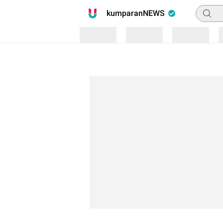
Pencari
kumparanNEWS
Loading
Loading
Loading