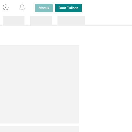
Masuk
Buat Tulisan
Loading
Loading
Lainnya