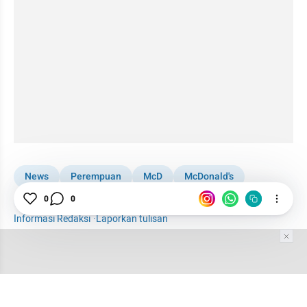
News
Perempuan
McD
McDonald's
Indonesia
0
0
Informasi Redaksi
·
Laporkan tulisan
Tim Editor
Editor Section