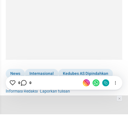
News
Internasional
Kedubes AS Dipindahkan
Yerusalem
0
0
Kristen
Informasi Redaksi
·
Laporkan tulisan
Tim Editor
Editor Section