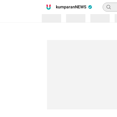
Pencari
kumparanNEWS
Loading
Loading
Loading