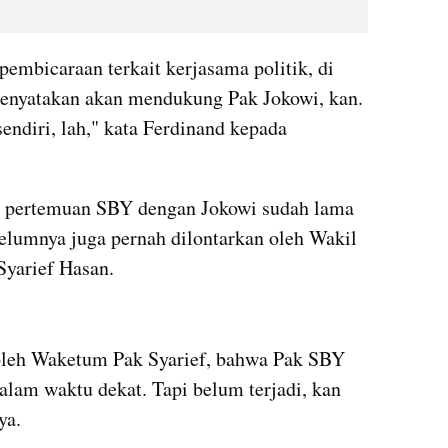
mbicaraan terkait kerjasama politik, di 
enyatakan akan mendukung Pak Jokowi, kan. 
Nah ya sudah, itu terjemahkan sendiri, lah," kata Ferdinand kepada 
a pertemuan SBY dengan Jokowi sudah lama 
belumnya juga pernah dilontarkan oleh Wakil 
yarief Hasan.
embed from external kumparan
oleh Waketum Pak Syarief, bahwa Pak SBY 
lam waktu dekat. Tapi belum terjadi, kan 
ya.