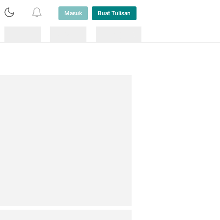
Masuk
Buat Tulisan
Loading
Loading
Lainnya