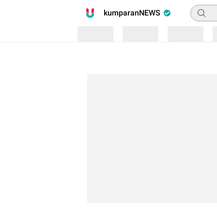
Pencari
kumparanNEWS
Loading
Loading
Loading