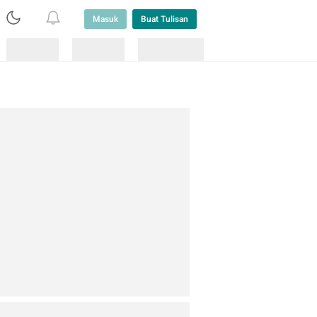
Masuk
Buat Tulisan
Loading
Loading
Lainnya