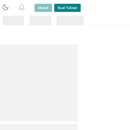
Masuk
Buat Tulisan
Loading
Loading
Lainnya