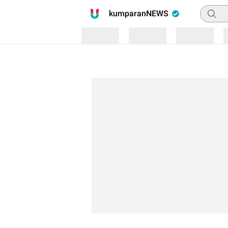
Pencari
kumparanNEWS
Loading
Loading
Loading