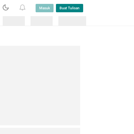
Masuk
Buat Tulisan
Loading
Loading
Lainnya