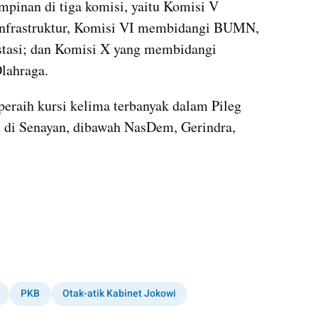
inan di tiga komisi, yaitu Komisi V 
Infrastruktur, Komisi VI membidangi BUMN, 
asi; dan Komisi X yang membidangi 
lahraga.
peraih
 kursi kelima terbanyak dalam Pileg 
 di Senayan, 
dibawah
 NasDem, Gerindra, 
kumparan post embed
PKB
Otak-atik Kabinet Jokowi