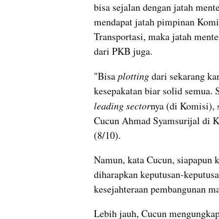
bisa sejalan dengan jatah mente
mendapat jatah pimpinan Komi
Transportasi, maka jatah mente
dari PKB juga. 
"Bisa 
plotting
 dari sekarang kar
leading 
sector
nya
 (di Komisi),
Cucun Ahmad Syamsurijal di Ko
(8/10).
Namun, kata Cucun, siapapun k
diharapkan keputusan-keputusa
kesejahteraan 
pembangunan
 ma
Lebih jauh, Cucun mengungkapk