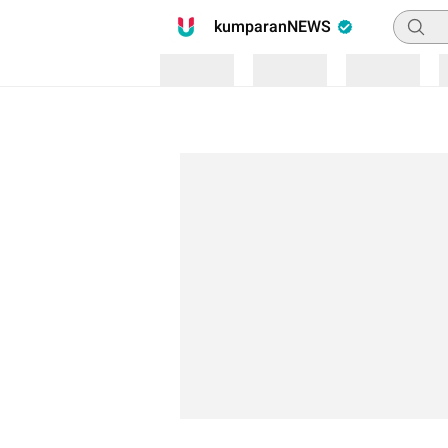
Pencari
kumparanNEWS
Loading
Loading
Loading