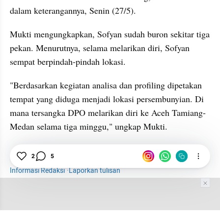
dalam keterangannya, Senin (27/5).
Mukti mengungkapkan, Sofyan sudah buron sekitar tiga 
pekan. Menurutnya, selama melarikan diri, Sofyan 
sempat berpindah-pindah lokasi.
"Berdasarkan kegiatan analisa dan profiling dipetakan 
tempat yang diduga menjadi lokasi persembunyian. Di 
mana tersangka DPO melarikan diri ke Aceh Tamiang-
Medan selama tiga minggu," ungkap Mukti.
PKS
Caleg
Sabu
News
2
5
Informasi Redaksi
·
Laporkan tulisan
Tim Editor
Editor Section