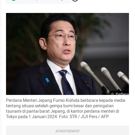
Perbesar
Perdana Menteri Jepang Fumio Kishida berbicara kepada media 
tentang situasi setelah gempa bumi besar dan peringatan 
tsunami di pantai barat Jepang, di kantor perdana menteri di 
Tokyo pada 1 Januari 2024. Foto: STR / JIJI Pers / AFP
ADVERTISEMENT