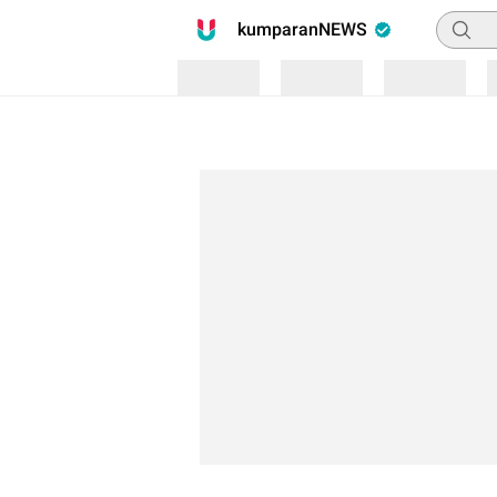
Pencari
kumparanNEWS
Loading
Loading
Loading