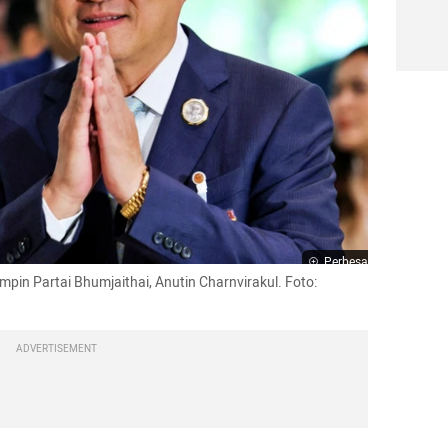
Perbesar
pin Partai Bhumjaithai, Anutin Charnvirakul. Foto: 
ADVERTISEMENT