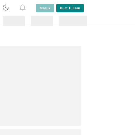
Masuk
Buat Tulisan
Loading
Loading
Lainnya