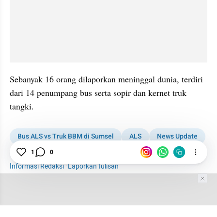
Sebanyak 16 orang dilaporkan meninggal dunia, terdiri 
dari 14 penumpang bus serta sopir dan kernet truk 
tangki.
Bus ALS vs Truk BBM di Sumsel
ALS
News Update
Kecelakaan
1
0
Informasi Redaksi
·
Laporkan tulisan
Tim Editor
Editor Section