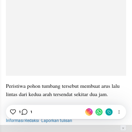
Peristiwa pohon tumbang tersebut membuat arus lalu 
lintas dari kedua arah tersendat sekitar dua jam.
1
1
Subang
Pohon Tumbang
Mobil Pikap
Nanas
Informasi Redaksi
·
Laporkan tulisan
Tim Editor