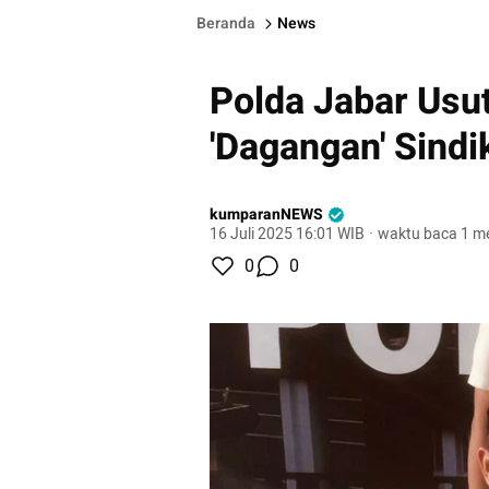
Beranda
News
Polda Jabar Usu
'Dagangan' Sindi
kumparanNEWS
16 Juli 2025 16:01 WIB
·
waktu baca 1 me
0
0