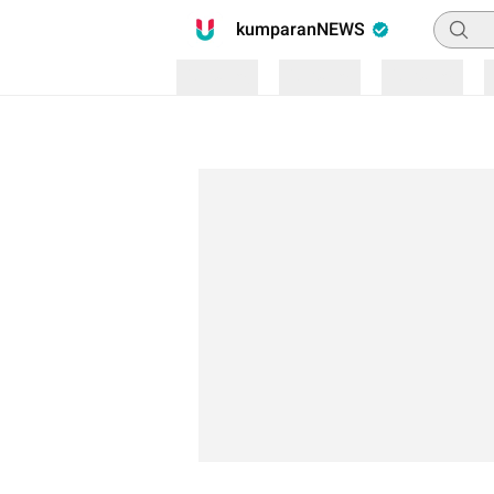
Pencari
kumparanNEWS
Loading
Loading
Loading