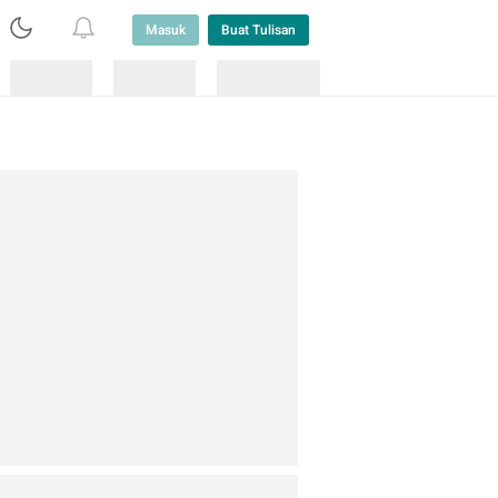
Masuk
Buat Tulisan
Loading
Loading
Lainnya