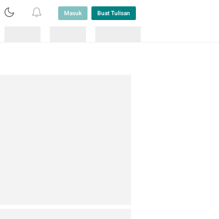
Masuk
Buat Tulisan
Loading
Loading
Lainnya