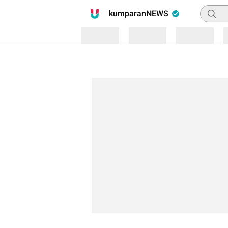
Pencari
kumparanNEWS
Loading
Loading
Loading