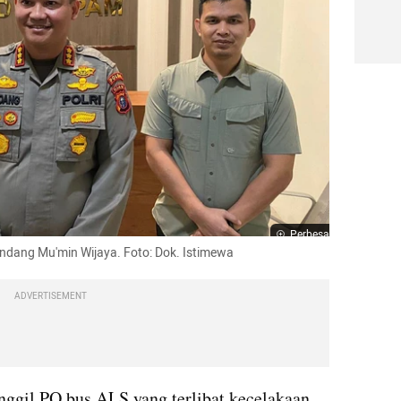
Perbesar
dang Mu'min Wijaya. Foto: Dok. Istimewa
ADVERTISEMENT
gil PO bus ALS yang terlibat kecelakaan 