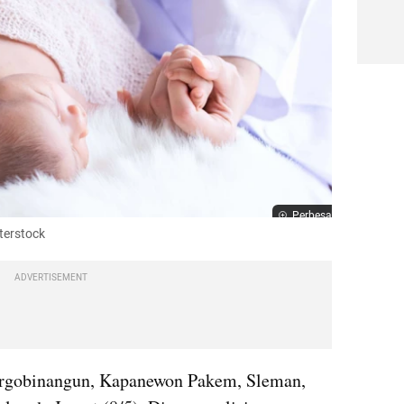
Perbesar
tterstock
ADVERTISEMENT
rgobinangun, Kapanewon Pakem, Sleman, 