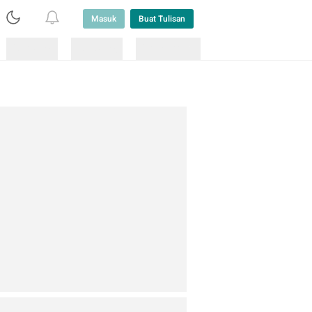
Masuk
Buat Tulisan
Loading
Loading
Lainnya