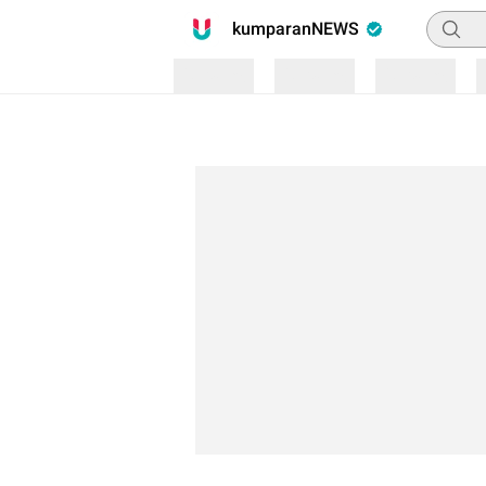
Pencari
kumparanNEWS
Loading
Loading
Loading