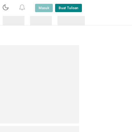
Masuk
Buat Tulisan
Loading
Loading
Lainnya