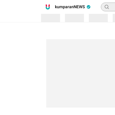
Pencari
kumparanNEWS
Loading
Loading
Loading