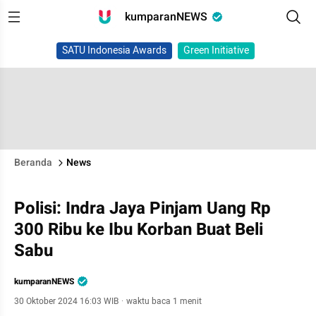
kumparanNEWS
SATU Indonesia Awards
Green Initiative
Beranda
News
Polisi: Indra Jaya Pinjam Uang Rp
300 Ribu ke Ibu Korban Buat Beli
Sabu
kumparanNEWS
30 Oktober 2024 16:03 WIB
·
waktu baca 1 menit