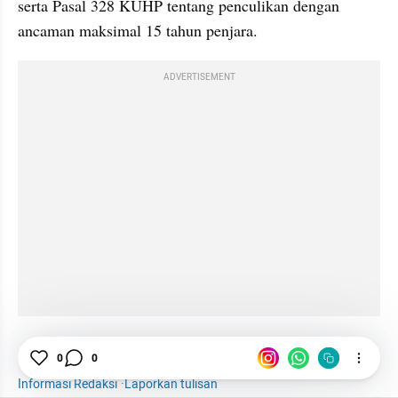
serta Pasal 328 KUHP tentang penculikan dengan 
ancaman maksimal 15 tahun penjara.
ADVERTISEMENT
0
0
Anak Disandera di Pospol Pejaten
Polisi
News
Informasi Redaksi
·
Laporkan tulisan