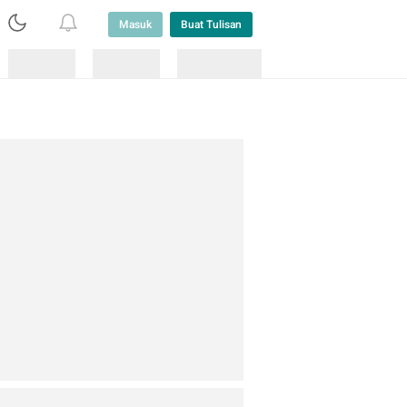
Masuk
Buat Tulisan
Loading
Loading
Lainnya