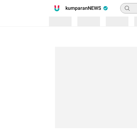
Pencari
kumparanNEWS
Loading
Loading
Loading