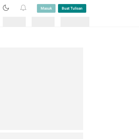
Masuk
Buat Tulisan
Loading
Loading
Lainnya