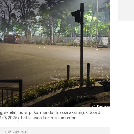
Perbesar
setelah polisi pukul mundur massa aksi unjuk rasa di 
/9/2025). Foto: Linda Lestari/kumparan
ADVERTISEMENT