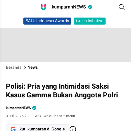
kumparanNEWS
SATU Indonesia Awards
Green Initiative
Beranda
News
Polisi: Pria yang Intimidasi Saksi
Kasus Gamma Bukan Anggota Polri
kumparanNEWS
3 Juli 2025 23:00 WIB
·
waktu baca 2 menit
Ikuti kumparan di Google