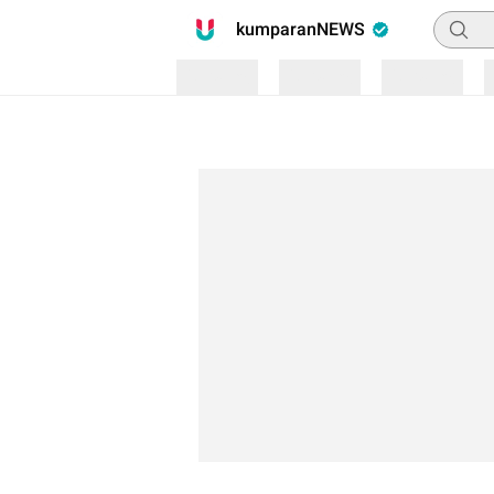
Pencari
kumparanNEWS
Loading
Loading
Loading