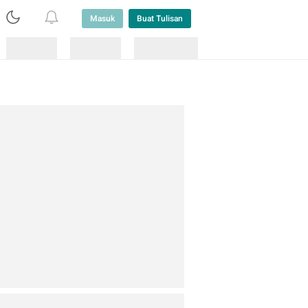
Masuk
Buat Tulisan
Loading
Loading
Lainnya