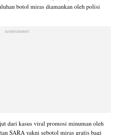
luhan botol miras diamankan oleh polisi 
ADVERTISEMENT
Razia ini merupakan tindak lanjut dari kasus viral promosi minuman oleh 
tan SARA yakni sebotol miras gratis bagi 