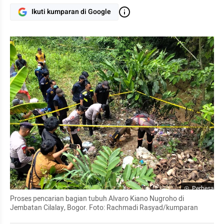
Ikuti kumparan di Google
Perbesar
Proses pencarian bagian tubuh Alvaro Kiano Nugroho di 
Jembatan Cilalay, Bogor. Foto: Rachmadi Rasyad/kumparan