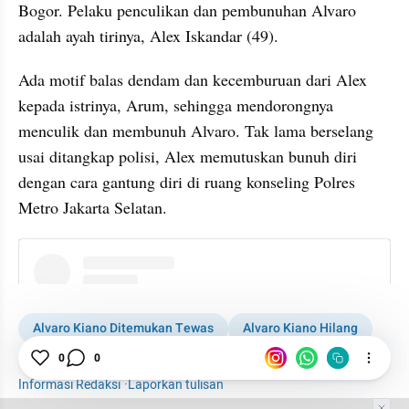
Bogor. Pelaku penculikan dan pembunuhan Alvaro 
adalah ayah tirinya, Alex Iskandar (49).
Ada motif balas dendam dan kecemburuan dari Alex 
kepada istrinya, Arum, sehingga mendorongnya 
menculik dan membunuh Alvaro. Tak lama berselang 
usai ditangkap polisi, Alex memutuskan bunuh diri 
dengan cara gantung diri di ruang konseling Polres 
Metro Jakarta Selatan.
instagram embed
Alvaro Kiano Ditemukan Tewas
Alvaro Kiano Hilang
0
0
Polisi
News
Informasi Redaksi
·
Laporkan tulisan