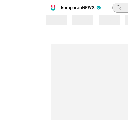
Pencari
kumparanNEWS
Loading
Loading
Loading