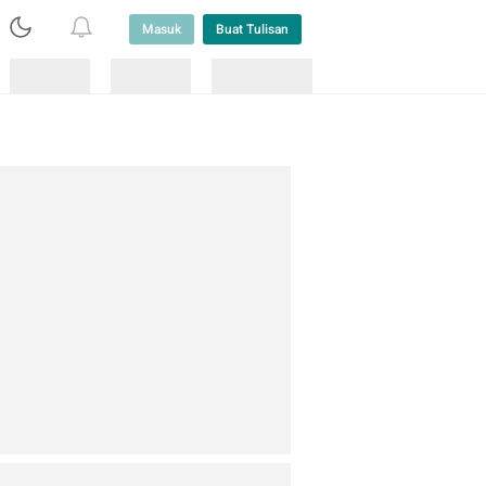
Masuk
Buat Tulisan
Loading
Loading
Lainnya