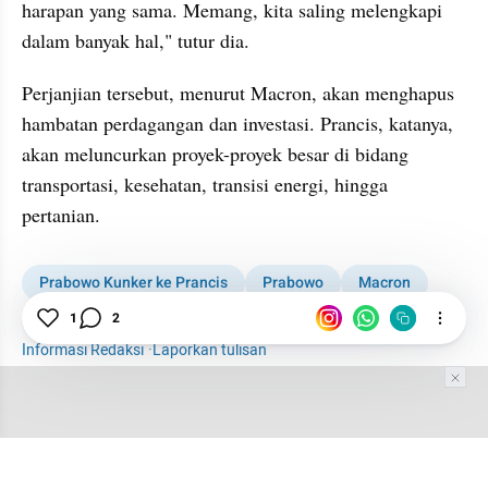
harapan yang sama. Memang, kita saling melengkapi 
dalam banyak hal," tutur dia.
Perjanjian tersebut, menurut Macron, akan menghapus 
hambatan perdagangan dan investasi. Prancis, katanya, 
akan meluncurkan proyek-proyek besar di bidang 
transportasi, kesehatan, transisi energi, hingga 
pertanian.
Prabowo Kunker ke Prancis
Prabowo
Macron
Paris
Prancis
News
1
2
Informasi Redaksi
·
Laporkan tulisan
Tim Editor
Editor Section