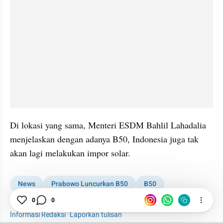
Di lokasi yang sama, Menteri ESDM Bahlil Lahadalia 
menjelaskan dengan adanya B50, Indonesia juga tak 
akan lagi melakukan impor solar.
News
Prabowo Luncurkan B50
B50
Prabowo Beri Tanda Kehormatan
0
0
Informasi Redaksi
·
Laporkan tulisan