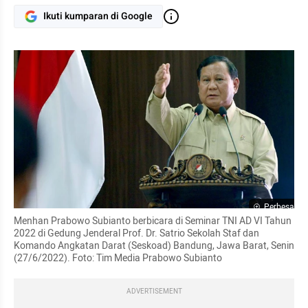
Ikuti kumparan di Google
Perbesar
Menhan Prabowo Subianto berbicara di Seminar TNI AD VI Tahun 
2022 di Gedung Jenderal Prof. Dr. Satrio Sekolah Staf dan 
Komando Angkatan Darat (Seskoad) Bandung, Jawa Barat, Senin 
(27/6/2022). Foto: Tim Media Prabowo Subianto
ADVERTISEMENT