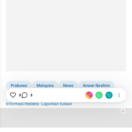
Prabowo
Malaysia
News
Anwar Ibrahim
Ajudan
3
3
Informasi Redaksi
·
Laporkan tulisan
Tim Editor
Editor Section