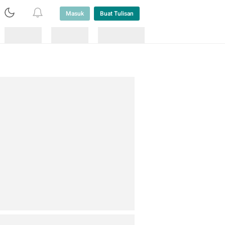
Masuk
Buat Tulisan
Loading
Loading
Lainnya