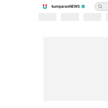
Pencari
kumparanNEWS
Loading
Loading
Loading