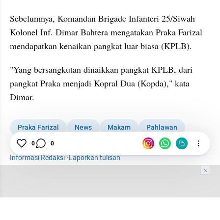
Sebelumnya, Komandan Brigade Infanteri 25/Siwah 
Kolonel Inf. Dimar Bahtera mengatakan Praka Farizal 
mendapatkan kenaikan pangkat luar biasa (KPLB).
"Yang bersangkutan dinaikkan pangkat KPLB, dari 
pangkat Praka menjadi Kopral Dua (Kopda)," kata 
Dimar.
Praka Farizal
News
Makam
Pahlawan
Pasukan Perdamaian RI Gugur di Lebanon
0
0
Informasi Redaksi
·
Laporkan tulisan
Tim Editor
Editor Section