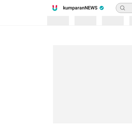
Pencari
kumparanNEWS
Loading
Loading
Loading