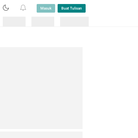
Masuk
Buat Tulisan
Loading
Loading
Lainnya