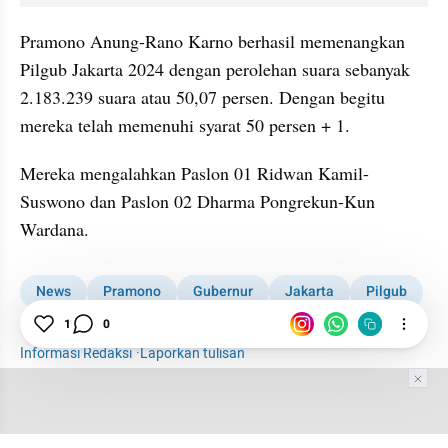
Pramono Anung-Rano Karno berhasil memenangkan 
Pilgub Jakarta 2024 dengan perolehan suara sebanyak 
2.183.239 suara atau 50,07 persen. Dengan begitu 
mereka telah memenuhi syarat 50 persen + 1.
Mereka mengalahkan Paslon 01 Ridwan Kamil-
Suswono dan Paslon 02 Dharma Pongrekun-Kun 
Wardana.
News
Pramono
Gubernur
Jakarta
Pilgub
Pemilupedia 2024
1
0
Pilkada 2024
Pilkada
Informasi Redaksi
·
Laporkan tulisan
Tim Editor
Editor Section