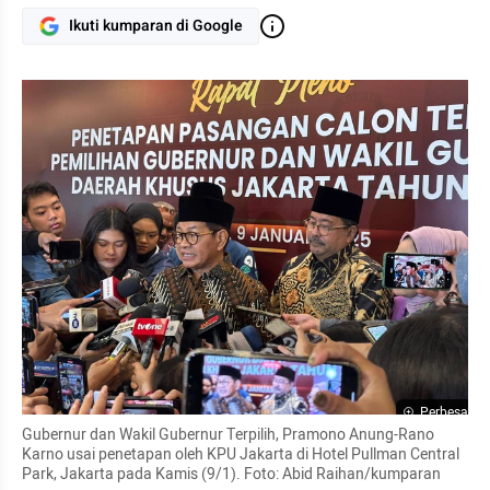
Ikuti kumparan di Google
Perbesar
Gubernur dan Wakil Gubernur Terpilih, Pramono Anung-Rano 
Karno usai penetapan oleh KPU Jakarta di Hotel Pullman Central 
Park, Jakarta pada Kamis (9/1). Foto: Abid Raihan/kumparan