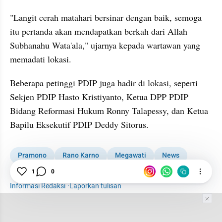
"Langit cerah matahari bersinar dengan baik, semoga 
itu pertanda akan mendapatkan berkah dari Allah 
Subhanahu Wata'ala," ujarnya kepada wartawan yang 
memadati lokasi.
Beberapa petinggi PDIP juga hadir di lokasi, seperti 
Sekjen PDIP Hasto Kristiyanto, Ketua DPP PDIP 
Bidang Reformasi Hukum Ronny Talapessy, dan Ketua 
Bapilu Eksekutif PDIP Deddy Sitorus. 
Pramono
Rano Karno
Megawati
News
TPS
Pilkada
1
0
Informasi Redaksi
·
Laporkan tulisan
Tim Editor
Editor Section