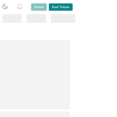
Masuk
Buat Tulisan
Loading
Loading
Lainnya