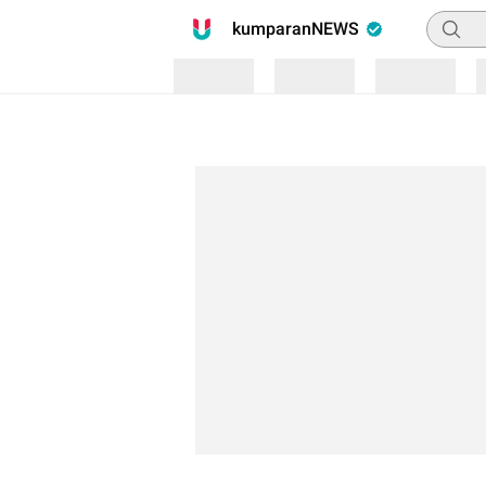
Pencari
kumparanNEWS
Loading
Loading
Loading