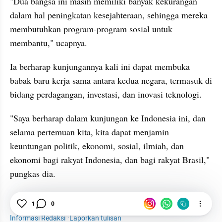
"Dua bangsa ini masih memiliki banyak kekurangan 
dalam hal peningkatan kesejahteraan, sehingga mereka 
membutuhkan program-program sosial untuk 
membantu," ucapnya.
Ia berharap kunjungannya kali ini dapat membuka 
babak baru kerja sama antara kedua negara, termasuk di 
bidang perdagangan, investasi, dan inovasi teknologi.
"Saya berharap dalam kunjungan ke Indonesia ini, dan 
selama pertemuan kita, kita dapat menjamin 
keuntungan politik, ekonomi, sosial, ilmiah, dan 
ekonomi bagi rakyat Indonesia, dan bagi rakyat Brasil," 
pungkas dia.
1
0
News
Lula
Lula da Silva
Brasil
Informasi Redaksi
·
Laporkan tulisan