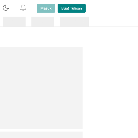
Masuk
Buat Tulisan
Loading
Loading
Lainnya