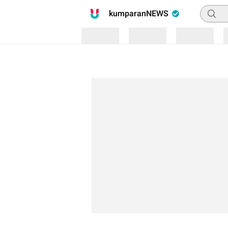
Pencari
kumparanNEWS
Loading
Loading
Loading