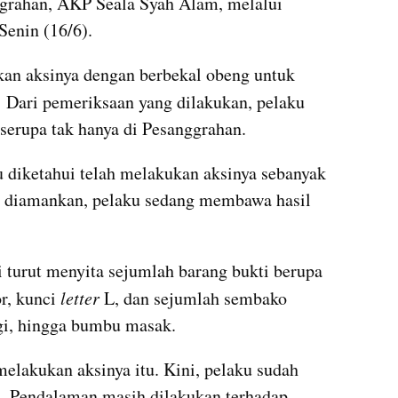
ggrahan, AKP Seala Syah Alam, melalui 
Senin (16/6).
an aksinya dengan berbekal obeng untuk 
.
 Dari pemeriksaan yang dilakukan, pelaku 
 serupa tak hanya di Pesanggrahan.
u diketahui telah melakukan aksinya sebanyak 
aat diamankan, pelaku sedang membawa hasil 
 turut menyita sejumlah barang bukti berupa 
r, kunci
 letter
 L, dan sejumlah sembako 
igi, hingga bumbu masak.
elakukan aksinya itu. Kini, pelaku sudah 
. Pendalaman masih dilakukan terhadap 