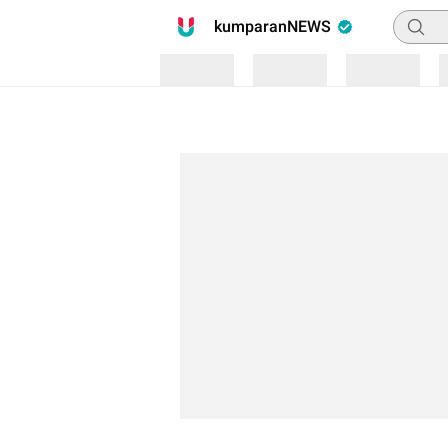
Pencari
kumparanNEWS
Loading
Loading
Loading