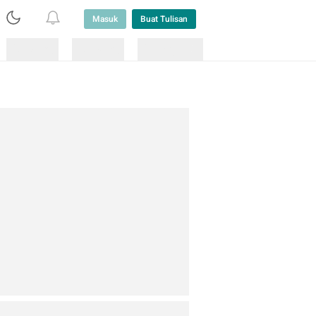
Masuk
Buat Tulisan
Loading
Loading
Lainnya