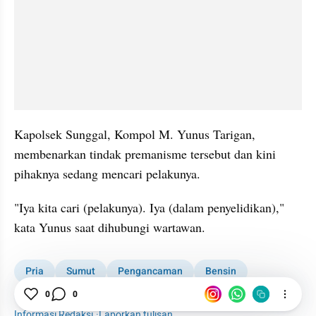
Kapolsek Sunggal, Kompol M. Yunus Tarigan, 
membenarkan tindak premanisme tersebut dan kini 
pihaknya sedang mencari pelakunya.
"Iya kita cari (pelakunya). Iya (dalam penyelidikan)," 
kata Yunus saat dihubungi wartawan.
Pria
Sumut
Pengancaman
Bensin
0
0
Deli Serdang
Preman
Informasi Redaksi
·
Laporkan tulisan