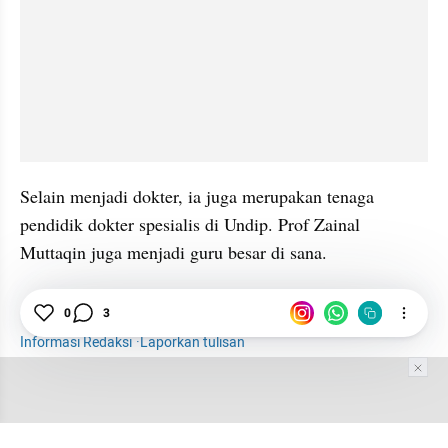
Selain menjadi dokter, ia juga merupakan tenaga 
pendidik dokter spesialis di Undip. Prof Zainal 
Muttaqin juga menjadi guru besar di sana.
0
3
Profil
dr Zainal Muttaqin
Informasi Redaksi
·
Laporkan tulisan
Tim Editor
Editor Section